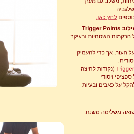
תיחות, משלב גם מערך
שלגביה
וספים
לחץ כאן.
ילוב
Trigger Points
ל הרקמות השטחיות ובעיקר
ל העור, אך כדי להעמיק
סודית.
Trigger
(נקודות לחיצה
פציפי ויסודי
להקל על כאבים ובעיות
ואה משלימה משנת