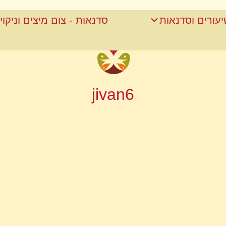
שיעורים וסדנאות
סדנאות - צום מיצים וניקוי
jivan6